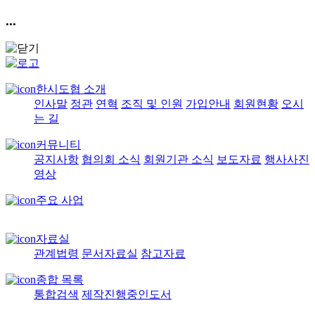
...
한시도협 소개
인사말
정관
연혁
조직 및 인원
가입안내
회원현황
오시
는 길
커뮤니티
공지사항
협의회 소식
회원기관 소식
보도자료
행사사진
영상
주요 사업
자료실
관계법령
문서자료실
참고자료
종합 목록
통합검색
제작진행중인도서