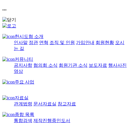
...
한시도협 소개
인사말
정관
연혁
조직 및 인원
가입안내
회원현황
오시
는 길
커뮤니티
공지사항
협의회 소식
회원기관 소식
보도자료
행사사진
영상
주요 사업
자료실
관계법령
문서자료실
참고자료
종합 목록
통합검색
제작진행중인도서