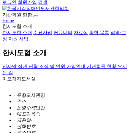
로그인
회원가입
검색
기관회원 현황
Home
한시도협 소개
한시도협 소개
주요사업
커뮤니티
자료실
종합 목록
점역·교
정 지원 사업
한시도협 소개
인사말
정관
연혁
조직 및 인원
가입안내
기관회원 현황
오시
는 길
마포점자도서실
· 유형
도서관명
· 주소
-
· 운영주체
민간
· 대표
김옥숙
· 개관일
-
· 전화번호
-
· 팩스번호
-