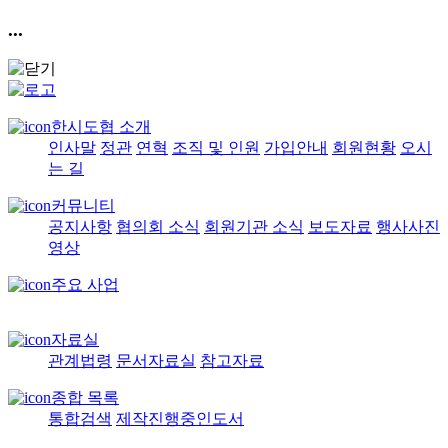
...
한시도협 소개
인사말
정관
연혁
조직 및 인원
가입안내
회원현황
오시
는 길
커뮤니티
공지사항
협의회 소식
회원기관 소식
보도자료
행사사진
영상
주요 사업
자료실
관계법령
문서자료실
참고자료
종합 목록
통합검색
제작진행중인도서