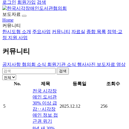
로그인
회원가입
검색
보도자료
Home
커뮤니티
한시도협 소개
주요사업
커뮤니티
자료실
종합 목록
점역·교
정 지원 사업
커뮤니티
공지사항
협의회 소식
회원기관 소식
행사사진
보도자료
영상
검색
No.
제목
등록일
조회수
전국 시각장
애인 도서관
30% 이상 급
5
2025.12.12
256
감‥시각장
애인 정보 접
근권 위기
8년 새 30%