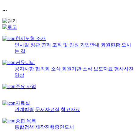
...
한시도협 소개
인사말
정관
연혁
조직 및 인원
가입안내
회원현황
오시
는 길
커뮤니티
공지사항
협의회 소식
회원기관 소식
보도자료
행사사진
영상
주요 사업
자료실
관계법령
문서자료실
참고자료
종합 목록
통합검색
제작진행중인도서