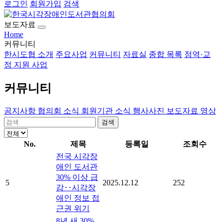
로그인
회원가입
검색
보도자료
Home
커뮤니티
한시도협 소개
주요사업
커뮤니티
자료실
종합 목록
점역·교
정 지원 사업
커뮤니티
공지사항
협의회 소식
회원기관 소식
행사사진
보도자료
영상
검색
No.
제목
등록일
조회수
전국 시각장
애인 도서관
30% 이상 급
5
2025.12.12
252
감‥시각장
애인 정보 접
근권 위기
8년 새 30%