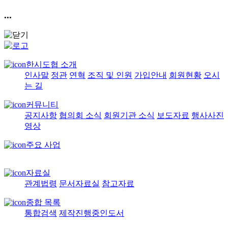
...
한시도협 소개
인사말
정관
연혁
조직 및 인원
가입안내
회원현황
오시
는 길
커뮤니티
공지사항
협의회 소식
회원기관 소식
보도자료
행사사진
영상
주요 사업
자료실
관계법령
문서자료실
참고자료
종합 목록
통합검색
제작진행중인도서