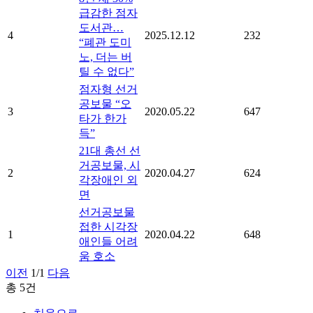
급감한 점자
도서관…
4
2025.12.12
232
“폐관 도미
노, 더는 버
틸 수 없다”
점자형 선거
공보물 “오
3
2020.05.22
647
타가 한가
득”
21대 총선 선
거공보물, 시
2
2020.04.27
624
각장애인 외
면
선거공보물
접한 시각장
1
2020.04.22
648
애인들 어려
움 호소
이전
1/1
다음
총 5건