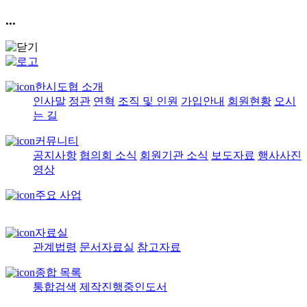
...
한시도협 소개
인사말
정관
연혁
조직 및 인원
가입안내
회원현황
오시
는 길
커뮤니티
공지사항
협의회 소식
회원기관 소식
보도자료
행사사진
영상
주요 사업
자료실
관계법령
문서자료실
참고자료
종합 목록
통합검색
제작진행중인도서