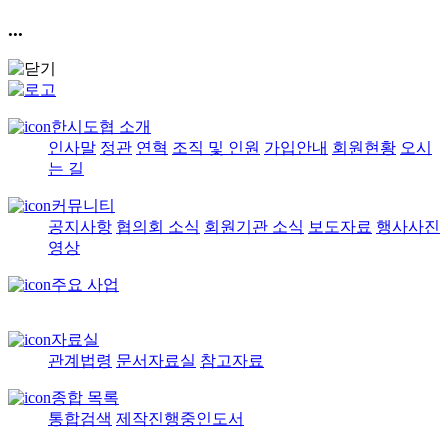
...
한시도협 소개
인사말
정관
연혁
조직 및 인원
가입안내
회원현황
오시
는 길
커뮤니티
공지사항
협의회 소식
회원기관 소식
보도자료
행사사진
영상
주요 사업
자료실
관계법령
문서자료실
참고자료
종합 목록
통합검색
제작진행중인도서