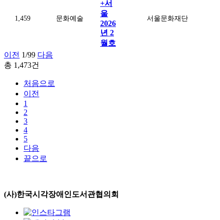
+서
울
1,459
문화예술
서울문화재단
2026
년 2
월호
이전
1/99
다음
총 1,473건
처음으로
이전
1
2
3
4
5
다음
끝으로
(사)한국시각장애인도서관협의회