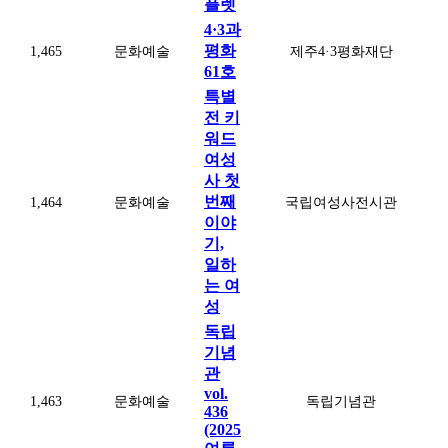
플렛
4·3과
평화
1,465
문화예술
제주4·3평화재단
61호
특별
전 키
워드
여성
사 첫
번째
1,464
문화예술
국립여성사전시관
이야
기,
일하
는 여
성
독립
기념
관
vol.
1,463
문화예술
독립기념관
436
(2025