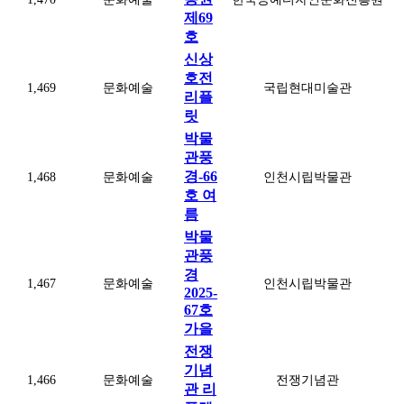
제69
호
신상
호전
1,469
문화예술
국립현대미술관
리플
릿
박물
관풍
경-66
1,468
문화예술
인천시립박물관
호 여
름
박물
관풍
경
1,467
문화예술
인천시립박물관
2025-
67호
가을
전쟁
기념
1,466
문화예술
전쟁기념관
관 리