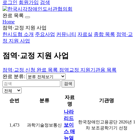
로그인
회원가입
검색
완료 목록
Home
점역·교정 지원 사업
한시도협 소개
주요사업
커뮤니티
자료실
종합 목록
점역·교
정 지원 사업
점역·교정 지원 사업
점역·교정 신청
완료 목록
점역교정 지원기관용 목록
완료 분류:
검색
자료
순번
분류
기관명
명
나라
리드
한국장애인고용공단 2026년 1
보이
1,473
과학기술정보통신
차 보조공학기기 선정
스 매
뉴얼