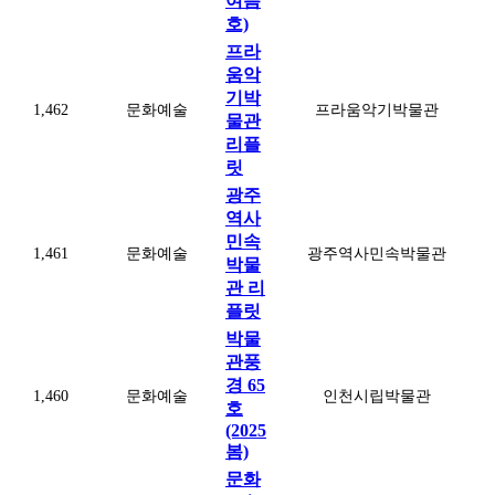
여름
호)
프라
움악
기박
1,462
문화예술
프라움악기박물관
물관
리플
릿
광주
역사
민속
1,461
문화예술
광주역사민속박물관
박물
관 리
플릿
박물
관풍
경 65
1,460
문화예술
인천시립박물관
호
(2025
봄)
문화