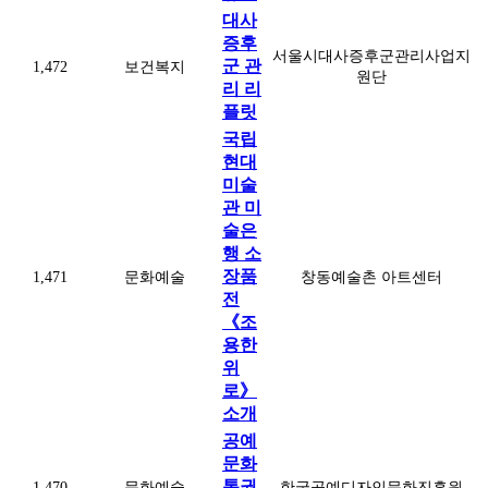
대사
증후
서울시대사증후군관리사업지
군 관
1,472
보건복지
원단
리 리
플릿
국립
현대
미술
관 미
술은
행 소
장품
1,471
문화예술
창동예술촌 아트센터
전
《조
용한
위
로》
소개
공예
문화
통권
1,470
문화예술
한국공예디자인문화진흥원