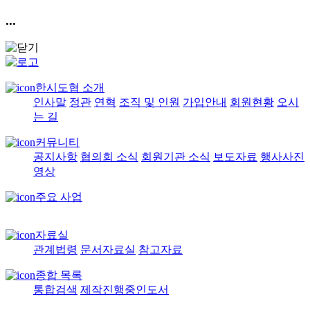
...
한시도협 소개
인사말
정관
연혁
조직 및 인원
가입안내
회원현황
오시
는 길
커뮤니티
공지사항
협의회 소식
회원기관 소식
보도자료
행사사진
영상
주요 사업
자료실
관계법령
문서자료실
참고자료
종합 목록
통합검색
제작진행중인도서