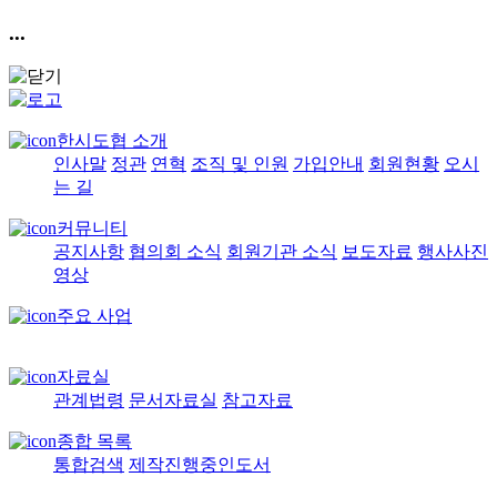
...
한시도협 소개
인사말
정관
연혁
조직 및 인원
가입안내
회원현황
오시
는 길
커뮤니티
공지사항
협의회 소식
회원기관 소식
보도자료
행사사진
영상
주요 사업
자료실
관계법령
문서자료실
참고자료
종합 목록
통합검색
제작진행중인도서