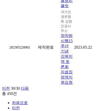
홍보리
플릿
국가인
권위원
회 강원
인권사
무소
장차법
시행15
주년
제작완료
2023.05.22
202305220001
기념
강원지
역 토
론회
자료집
점역지
원요청
이전
30/30
다음
총 450건
처음으로
이전