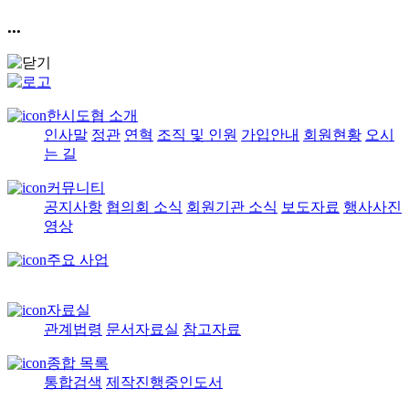
...
한시도협 소개
인사말
정관
연혁
조직 및 인원
가입안내
회원현황
오시
는 길
커뮤니티
공지사항
협의회 소식
회원기관 소식
보도자료
행사사진
영상
주요 사업
자료실
관계법령
문서자료실
참고자료
종합 목록
통합검색
제작진행중인도서