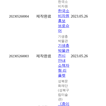
한국소
비자원
한국소
비자원
제작완료
2023.05.26
202305260004
홍보
브로슈
어
기생충
박물관
기생충
박물관
전시
제작완료
2023.05.26
202305260003
안내
소책자
형 리
플렛
성북문
화재단
(성북구
립미술
관)
《종이