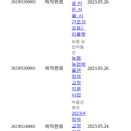
제작완료
202305260002
2023.05.26
로 만
든 거
울: 시
간조각
모음》
리플렛
농협 농
업박물
관
농협
농업박
제작완료
202305260001
2023.05.26
물관
점역
교정
지원
사업
박물관
휴르
2023년
점역
교정
제작완료
2023.05.24
202305240001