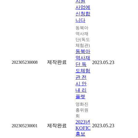
지원
사업에
신청합
니다
동북아
역사재
단(독도
체험관)
동북아
역사재
제작완료
202305230008
2023.05.23
단 독
도체험
관 전
시 안
내 리
플렛
영화진
흥위원
회
2023년
제작완료
2023.05.23
202305230001
KOFIC
홍보