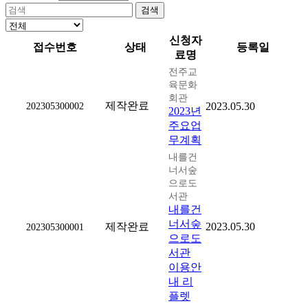
검색
신청자
접수번호
상태
등록일
료명
전주교
육문화
회관
제작완료
202305300002
2023.05.30
2023년
주요업
무계획
내를건
너서숲
으로도
서관
내를건
너서숲
제작완료
2023.05.30
202305300001
으로도
서관
이용안
내 리
플렛