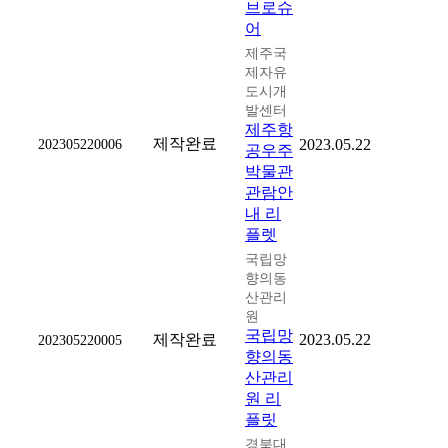
브로슈
어
제주국
제자유
도시개
발센터
제주항
제작완료
202305220006
2023.05.22
공우주
박물관
관람안
내 리
플렛
국립망
향의동
산관리
원
국립망
제작완료
2023.05.22
202305220005
향의동
산관리
원 리
플릿
경북대