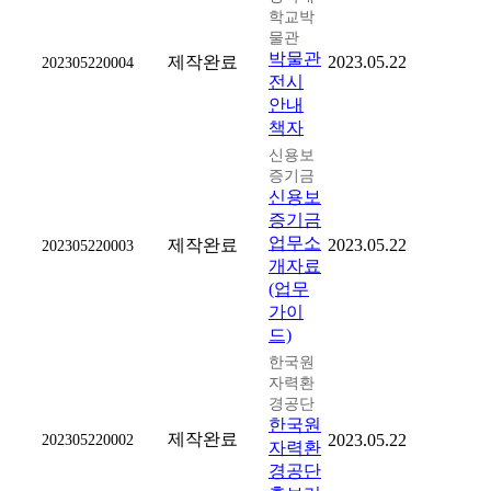
학교박
물관
박물관
제작완료
2023.05.22
202305220004
전시
안내
책자
신용보
증기금
신용보
증기금
업무소
제작완료
2023.05.22
202305220003
개자료
(업무
가이
드)
한국원
자력환
경공단
한국원
제작완료
202305220002
2023.05.22
자력환
경공단